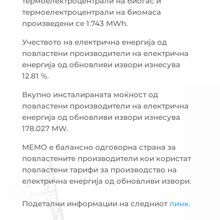
термоелектроцентрали на биогас и
термоелектроцентрали на биомаса
произведени се 1.743 MWh.
Учеството на електрична енергија од
повластени производители на електрична
енергија од обновливи извори изнесува
12.81 %.
Вкупно инсталираната моќност од
повластени производители на електрична
енергија од обновливи извори изнесува
178.027 MW.
МЕМО е балансно одговорна страна за
повластените производители кои користат
повластени тарифи за производство на
електрична енергија од обновливи извори.
Подетални информации на следниот
линк.