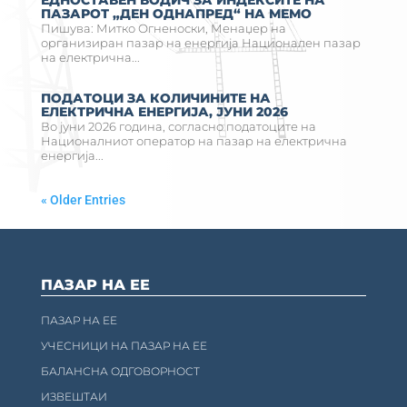
ПАЗАРОТ „ДЕН ОДНАПРЕД“ НА МЕМО
Пишува: Митко Огненоски, Менаџер на
организиран пазар на енергија Национален пазар
на електрична...
ПОДАТОЦИ ЗА КОЛИЧИНИТЕ НА
ЕЛЕКТРИЧНА ЕНЕРГИЈА, ЈУНИ 2026
Во јуни 2026 година, согласно податоците на
Националниот оператор на пазар на електрична
енергија...
« Older Entries
ПАЗАР НА ЕЕ
ПАЗАР НА ЕЕ
УЧЕСНИЦИ НА ПАЗАР НА ЕЕ
БАЛАНСНА ОДГОВОРНОСТ
ИЗВЕШТАИ