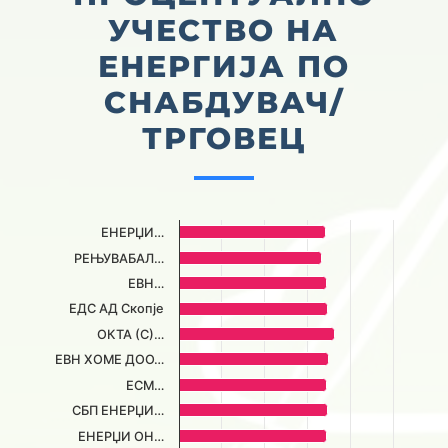
УЧЕСТВО НА
ЕНЕРГИЈА ПО
СНАБДУВАЧ/
ТРГОВЕЦ
Chart
ЕНЕРЏИ…
Bar chart with 19 bars.
РЕЊУВАБАЛ…
The chart has 1 X axis displaying categories.
ЕВН…
The chart has 1 Y axis displaying ПРОЦЕНТУАЛНО УЧЕСТВО. Da
ЕДС АД Скопје
ОКТА (С)…
ЕВН ХОМЕ ДОО…
ЕСМ…
СБП ЕНЕРЏИ…
ЕНЕРЏИ ОН…