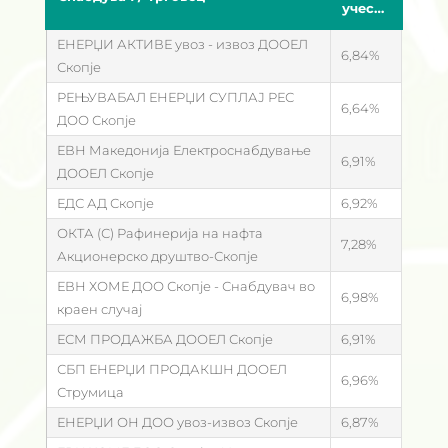
учество
ЕНЕРЏИ АКТИВЕ увоз - извоз ДООЕЛ
6,84
Скопје
РЕЊУВАБАЛ ЕНЕРЏИ СУПЛАЈ РЕС
6,64
ДОО Скопје
ЕВН Македонија Електроснабдување
6,91
ДООЕЛ Скопје
ЕДС АД Скопје
6,92
ОКТА (С) Рафинерија на нафта
7,28
Акционерско друштво-Скопје
ЕВН ХОМЕ ДОО Скопје - Снабдувач во
6,98
краен случај
ЕСМ ПРОДАЖБА ДООЕЛ Скопје
6,91
СБП ЕНЕРЏИ ПРОДАКШН ДООЕЛ
6,96
Струмица
ЕНЕРЏИ ОН ДОО увоз-извоз Скопје
6,87