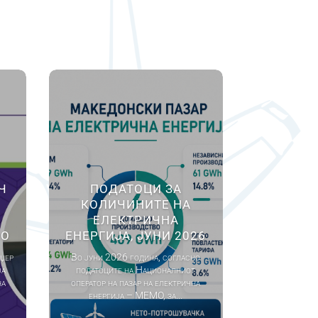
Ч
ПОДАТОЦИ ЗА
КОЛИЧИНИТЕ НА
ЕЛЕКТРИЧНА
МО
ЕНЕРГИЈА, ЈУНИ 2026
џер
Во јуни 2026 година, согласно
ја
податоците на Националниот
на
оператор на пазар на електрична
енергија – МЕМО, за...