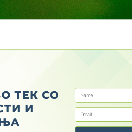
О ТЕК СО
СТИ И
АЊА