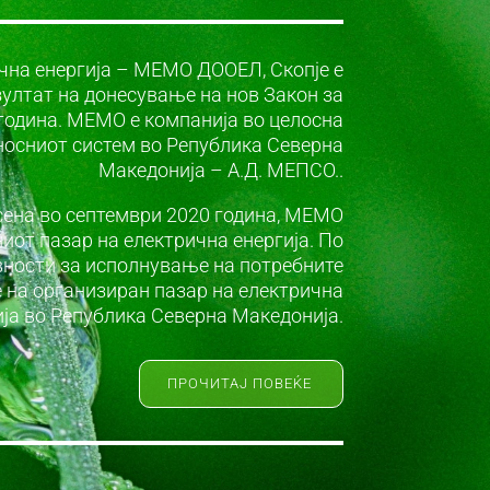
чна енергија – МЕМО ДООЕЛ, Скопје е
зултат на донесување на нов Закон за
 година. МЕМО е компанија во целосна
носниот систем во Република Северна
Македонија – А.Д. МЕПСО..
сена во септември 2020 година, МЕМО
иот пазар на електрична енергија. По
вности за исполнување на потребните
 на организиран пазар на електрична
ија во Република Северна Македонија.
ПРОЧИТАЈ ПОВЕЌЕ