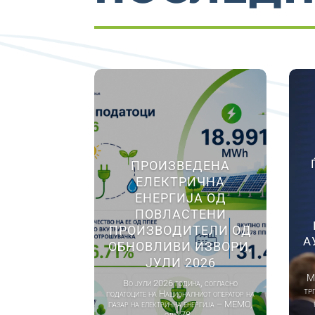
ПРОИЗВЕДЕНА
ЕЛЕКТРИЧНА
ЕНЕРГИЈА ОД
ПОВЛАСТЕНИ
ПРОИЗВОДИТЕЛИ ОД
А
ОБНОВЛИВИ ИЗВОРИ,
ЈУЛИ 2026
М
Во јули 2026 година, согласно
тр
податоците на Националниот оператор на
пазар на електрична енергија – МЕМО,
од 178...