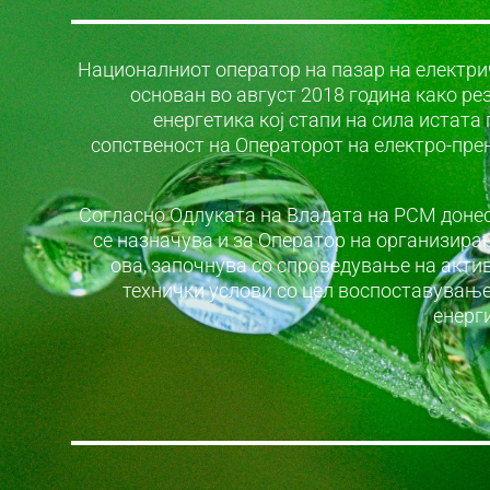
Националниот оператор на пазар на електри
основан во август 2018 година како ре
енергетика кој стапи на сила истата
сопственост на Операторот на електро-пре
Согласно Одлуката на Владата на РСМ доне
се назначува и за Оператор на организиран
ова, започнува со спроведување на акти
технички услови со цел воспоставување
енерг