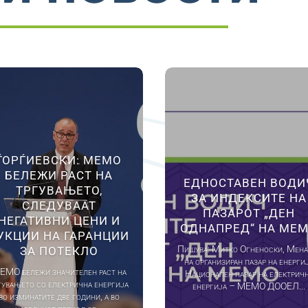
ЃОРЃИЕВСКИ: МЕМО
БЕЛЕЖИ РАСТ НА
ЕДНОСТАВЕН ВОДИ
ТРГУВАЊЕТО,
ЗА ИНДЕКСИТЕ НА
СЛЕДУВААТ
ПАЗАРОТ „ДЕН
НЕГАТИВНИ ЦЕНИ И
ОДНАПРЕД“ НА МЕ
УКЦИИ НА ГАРАНЦИИ
Пишува: Митко Огненоски, Мена
ЗА ПОТЕКЛО
на организиран пазар на енерги
ЕМО бележи значителен раст на
Национален пазар на електрич
гувањето со електрична енергија
енергија – МЕМО ДООЕЛ...
во изминатите две години, а во