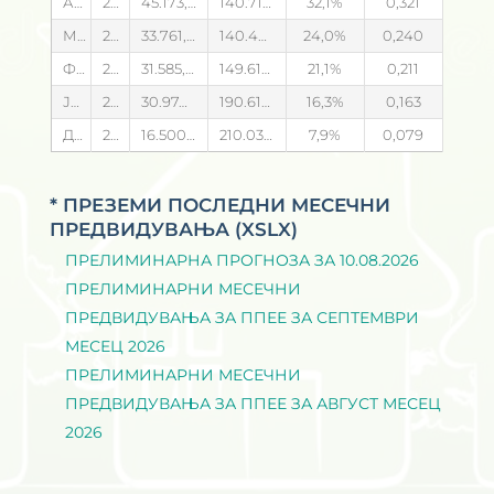
Април
2023
45.173,776
140.711,010
32,1
0,321
Март
2023
33.761,855
140.482,520
24,0
0,240
Февруари
2023
31.585,315
149.614,740
21,1
0,211
Јануари
2023
30.974,940
190.614,740
16,3
0,163
Декември
2022
16.500,326
210.035,172
7,9
0,079
* ПРЕЗЕМИ ПОСЛЕДНИ МЕСЕЧНИ
ПРЕДВИДУВАЊА (XSLX)
ПРЕЛИМИНАРНА ПРОГНОЗА ЗА 10.08.2026
ПРЕЛИМИНАРНИ МЕСЕЧНИ
ПРЕДВИДУВАЊА ЗА ППЕЕ ЗА СЕПТЕМВРИ
МЕСЕЦ 2026
ПРЕЛИМИНАРНИ МЕСЕЧНИ
ПРЕДВИДУВАЊА ЗА ППЕЕ ЗА АВГУСТ МЕСЕЦ
2026