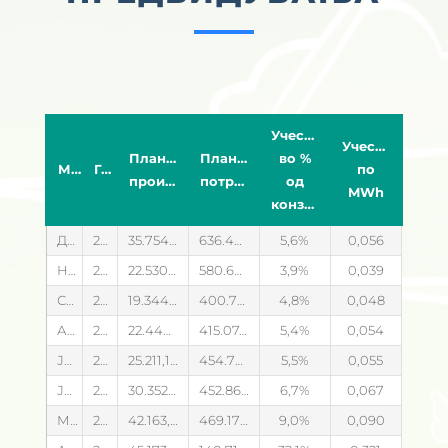
Учество
Учество
Планирано
Планирана
во %
Месец
Година
по
производство
потрошувачка
од
MWh
конзумот
Декември
2023
35.754,835
636.463,930
5,6
0,056
Ноември
2023
22.530,988
580.699,355
3,9
0,039
Септември
2023
19.344,936
400.780,356
4,8
0,048
Август
2023
22.448,825
415.074,297
5,4
0,054
Јули
2023
25.211,138
454.729,580
5,5
0,055
Јуни
2023
30.352,941
452.860,900
6,7
0,067
Мај
2023
42.163,832
469.175,900
9,0
0,090