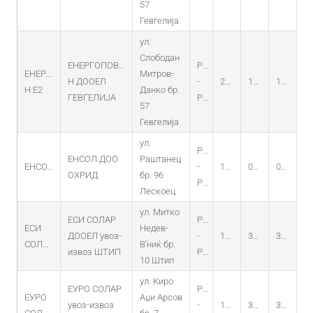
57
Гевгелија
ул.
Слободан
ЕНЕРГОПОВЕР-
PO
ЕНЕРГОПОВЕР-
Митров-
Н ДООЕЛ
-
23.01.2015
18.12.2014
18.12.2029
Н Е2
Данко бр.
ГЕВГЕЛИЈА
PV
57
Гевгелија
ул.
PO
ЕНСОЛ ДОО
Раштанец
ЕНСОЛ
-
10.12.2012
01.12.2012
01.12.2027
ОХРИД
бр. 96
PV
Лескоец
ул. Митко
ЕСИ СОЛАР
PO
ЕСИ
Недев-
ДООЕЛ увоз-
-
17.06.2014
30.05.2014
30.05.2029
СОЛАР
В'ниќ бр.
извоз ШТИП
PV
10 Штип
ул. Киро
ЕУРО СОЛАР
PO
ЕУРО
Аџи Арсов
увоз-извоз
-
17.06.2014
30.05.2014
30.05.2029