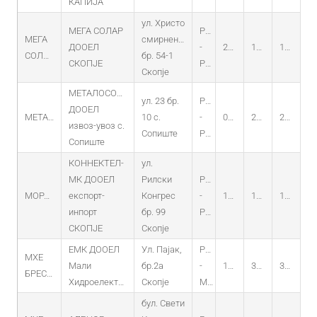
КАПИЈА
ул. Христо
МЕГА СОЛАР
PO
МЕГА
смирненски
ДООЕЛ
-
22.07.2011
19.07.2011
19.07.2031
СОЛАР
бр. 54-1
СКОПЈЕ
PV
Скопје
МЕТАЛОСОЛАР
ул. 23 бр.
PO
ДООЕЛ
МЕТАЛОСОЛАР
10 с.
-
04.08.2015
22.07.2015
22.07.2030
извоз-увоз с.
Сопиште
PV
Сопиште
КОННЕКТЕЛ-
ул.
МК ДООЕЛ
Рилски
PO
МОРАНЕ
експорт-
Конгрес
-
15.05.2014
17.04.2014
17.04.2029
инпорт
бр. 99
PV
СКОПЈЕ
Скопје
ЕМК ДООЕЛ
Ул. Пајак,
PO
МХЕ
Мали
бр.2а
-
14.08.2013
30.07.2013
30.07.2033
БРЕСТЈАНСКА
Хидроелектрани
Скопје
MHEC
бул. Свети