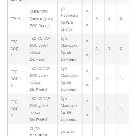
ул.
ИНГМАРК
PO
Леринска
ГЕНЧЕВ
Сашо и други
-
31.07.2014
09.07.2014
09.07.2029
бр48/а
ДОО Скопје
PV
Скопје
ГЕО СОЛАР
бул.
ГЕО
PO
ДОО увоз-
Македонија
СОЛАР
-
25.10.2012
09.10.2012
09.10.2027
извоз
бр. ББ
1
PV
Делчево
Делчево
ГЕО СОЛАР
бул.
ГЕО
PO
ДОО увоз-
Македонија
СОЛАР
-
06.08.2013
16.07.2013
16.07.2028
извоз
бр. ББ
2
PV
ДЕЛЧЕВО
Делчево
ГЕО СОЛАР
бул.
ГЕО
PO
ДОО увоз-
Македонија
СОЛАР
-
06.08.2013
16.07.2013
16.07.2028
извоз
бр. ББ
3
PV
ДЕЛЧЕВО
Делчево
СЦГ2-
ул. 4 бр.
ДАЛИБОР