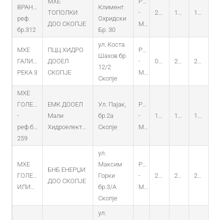
МХЕ
PO
ВРАНОВСКА
Климент
ТОПОЛКИ
-
28.05.2018
17.04.2018
17.04.2018
реф.
Охридски
ДОО СКОПЈЕ
MHEC
бр.312
Бр. 30
ул. Коста
МХЕ
ПЦЦ ХИДРО
PO
Шахов бр.
ГАЛИЧКА
ДООЕЛ
-
04.11.2014
22.10.2014
22.10.2034
12/2
РЕКА 3
СКОПЈЕ
MHEC
Скопје
МХЕ
ГОЛЕМАЧА
ЕМК ДООЕЛ
Ул. Пајак,
PO
-
Мали
бр.2а
-
19.12.2013
11.12.2013
11.12.2033
реф.бр.
Хидроелектрани
Скопје
MHEC
259
ул.
МХЕ
Максим
PO
БНБ ЕНЕРЏИ
ГОЛЕМО
Горки
-
29.04.2015
24.04.2015
24.04.2035
ДОО СКОПЈЕ
ИЛИНО
бр.3/А
MHEC
Скопје
ул.