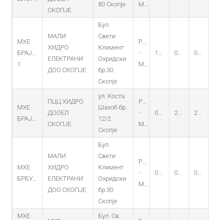
80 Скопје
MHEC
СКОПЈЕ
Бул.
МАЛИ
Свети
МХЕ
PO
ХИДРО
Климент
БРАЈЧИНО
-
14.02.2013
01.02.2013
01.02.2033
ЕЛЕКТРАНИ
Охридски
1
MHEC
ДОО СКОПЈЕ
бр.30
Скопје
ул. Коста
ПЦЦ ХИДРО
PO
МХЕ
Шахоб бр.
ДООЕЛ
-
04.11.2014
22.10.2014
22.10.2034
БРАЈЧИНО-2
12/2
СКОПЈЕ
MHEC
Скопје
Бул.
МАЛИ
Свети
PO
МХЕ
ХИДРО
Климент
-
08.06.2012
09.04.2012
09.04.2032
БРБУШНИЦА
ЕЛЕКТРАНИ
Охридски
MHEC
ДОО СКОПЈЕ
бр.30
Скопје
МХЕ
Бул. Св.