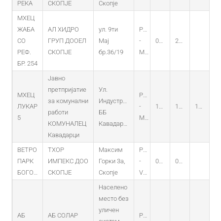
РЕКА
СКОПЈЕ
Скопје
МХЕЦ
ЖАБА
АЛ ХИДРО
ул. 9ти
PO
СО
ГРУП ДООЕЛ
Мај
-
04.08.2021
26.07.2021
РЕФ.
СКОПЈЕ
бр.36/19
MHEC
БР. 254
Јавно
претпријатие
Ул.
МХЕЦ
PO
за комунални
Индустриска
ЛУКАР
-
14.05.2026
14.05.2026
14.05.2026
работи
ББ
5
MHEC
КОМУНАЛЕЦ
Кавадарци
Кавадарци
ВЕТРО
ТХОР
Максим
PO
ПАРК
ИМПЕКС ДОО
Горки 3а,
-
06.03.2024
01.03.2024
БОГОСЛОВЕЦ
СКОПЈЕ
Скопје
VEC
Населено
место без
уличен
АБ
АБ СОЛАР
PO