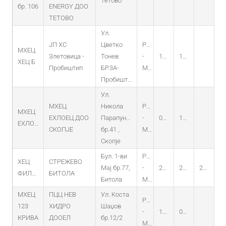
Тетово
бр. 106
ENERGY ДОО
ТЕТОВО
Ул.
ЈП ХС
Цветко
PO
МХЕЦ
Злетовица -
Тонев
-
13.04.2026
13.04.2026
ХЕЦ Б
Пробиштип
БР.3А-
MHEC
Пробиштип
Ул.
МХЕЦ
Никола
PO
МХЕЦ
ЕХЛОЕЦ ДОО
Парапунов
-
08.11.2022
17.10.2022
ЕХЛОЕЦ
СКОПЈЕ
бр.41 ,
MHEC
Скопје
Бул. 1-ви
PO
ХЕЦ
СТРЕЖЕВО
Мај бр.77,
-
22.11.2019
22.11.2019
22.11.2029
ФИЛТЕРНИЦА
БИТОЛА
Битола
MHEC
МХЕЦ
ПЦЦ НЕВ
Ул. Коста
PO
123
ХИДРО
Шаџов
-
15.06.2023
06.06.2023
КРИВА
ДООЕЛ
бр.12/2
MHEC