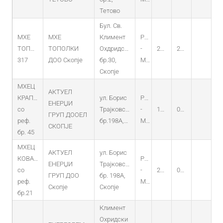
Тетово
Бул. Св.
МХЕ
МХЕ
Климент
PO
ТОПОЛКИ
ТОПОЛКИ
Охдридски
-
23.12.2019
23.12.2019
317
ДОО Скопје
бр.30,
MHEC
Скопје
МХЕЦ
АКТУЕЛ
КРАПСКА
ул. Борис
PO
ЕНЕРЏИ
со
Трајковски
-
15.04.2020
02.04.2020
ГРУП ДООЕЛ
реф.
бр.198А,Скопје
MHEC
СКОПЈЕ
бр. 45
МХЕЦ
АКТУЕЛ
ул. Борис
КОВАЧКА
PO
ЕНЕРЏИ
Трајковски
со
-
20.02.2020
06.12.2020
ГРУП ДОО
бр. 198А,
реф.
MHEC
Скопје
Скопје
бр.21
Климент
Охридски