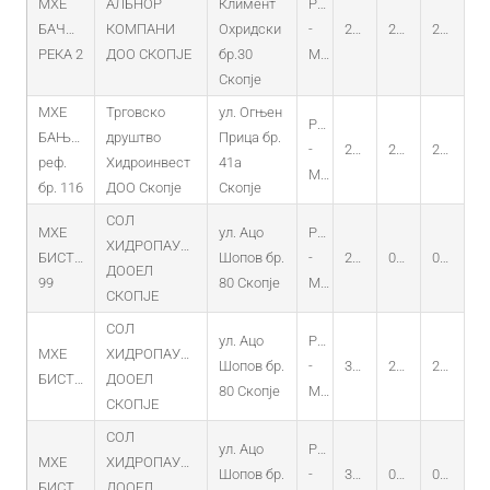
МХЕ
АЛБНОР
Климент
PO
БАЧИШКА
КОМПАНИ
Охридски
-
28.04.2015
24.04.2015
24.04.2035
РЕКА 2
ДОО СКОПЈЕ
бр.30
MHEC
Скопје
МХЕ
Трговско
ул. Огњен
PO
БАЊАНИ
друштво
Прица бр.
-
21.10.2016
21.10.2016
21.10.2036
реф.
Хидроинвест
41а
MHEC
бр. 116
ДОО Скопје
Скопје
СОЛ
МХЕ
ул. Ацо
PO
ХИДРОПАУЕР
БИСТРИЦА
Шопов бр.
-
23.01.2015
01.01.2015
01.01.2035
ДООЕЛ
99
80 Скопје
MHEC
СКОПЈЕ
СОЛ
ул. Ацо
PO
МХЕ
ХИДРОПАУЕР
Шопов бр.
-
30.07.2014
25.06.2014
25.06.2034
БИСТРИЦА-97
ДООЕЛ
80 Скопје
MHEC
СКОПЈЕ
СОЛ
ул. Ацо
PO
МХЕ
ХИДРОПАУЕР
Шопов бр.
-
31.07.2014
09.07.2014
09.07.2034
БИСТРИЦА-98
ДООЕЛ