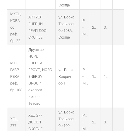
Скопје
МХЕЦ
АКТУЕЛ
ул. Борис
КОВАЧКА
PO
ЕНЕРЏИ
Трајковски
со
-
20.02.2020
06.02.2020
ГРУП ДОО
бр.198А,
реф.
MHEC
СКОПЈЕ
Скопје
бр. 22
Друштво
НОРД
МХЕ
ЕНЕРГИ
ГАБРОВСКА
ГРОУП, NORD
ул. Борис
PO
РЕКА
ENERGY
Кидрич
-
11.09.2019
11.09.2019
реф.
GROUP
бр.1
MHEC
бр. 103
експорт-
импорт
Тетово
ул. Борис
ХЕЦ 277
PO
ХЕЦ
Трајковски
ДООЕЛ
-
22.05.2024
30.04.2024
277
бр.109,
СКОПЈЕ
MHEC