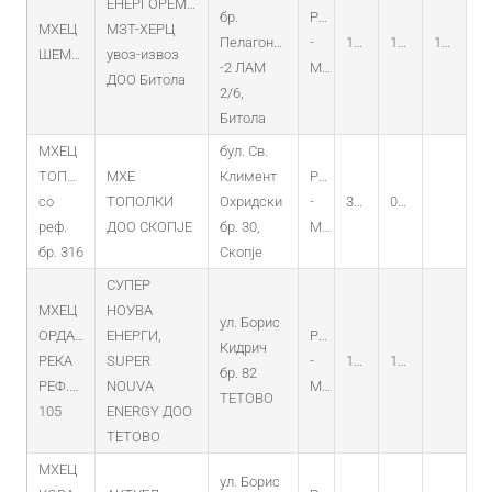
ЕНЕРГОРЕМОНТ-
бр.
PO
МХЕЦ
МЗТ-ХЕРЦ
Пелагонка
-
19.04.2017
12.04.2017
12.04.2037
ШЕМНИЦА
увоз-извоз
-2 ЛАМ
MHEC
ДОО Битола
2/6,
Битола
МХЕЦ
бул. Св.
ТОПОЛКА
МХЕ
Климент
PO
со
ТОПОЛКИ
Охридски
-
30.04.2020
02.04.2020
реф.
ДОО СКОПЈЕ
бр. 30,
MHEC
бр. 316
Скопје
СУПЕР
МХЕЦ
НОУВА
ул. Борис
ОРДАНСКА
ЕНЕРГИ,
PO
Кидрич
РЕКА
SUPER
-
19.11.2019
19.11.2019
бр. 82
РЕФ.БР.
NOUVA
MHEC
ТЕТОВО
105
ENERGY ДОО
ТЕТОВО
МХЕЦ
ул. Борис