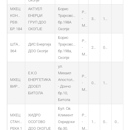
Скопје
МХЕЦ
АКТУЕЛ
Борис
PO
КОНСКА
ЕНЕРЏИ
Трајковски
-
30.07.2018
16.07.2018
РЕФ.
ГРУП ДОО
бр.198А
MHEC
БР. 184
СКОПЈЕ
Скопје
Борис
PO
ШТАЛКОВСКА
ДИС Енергија
Трајковски
-
27.08.2024
02.08.2024
364
ДОО Скопје
бр.198а,
MHEC
Скопје
ул.
Е.К.О
Михаил
PO
МХЕЦ
ЕНЕРГЕТИКА
Апостолски
-
08.11.2022
17.10.2022
ВИРОВО
ДООЕЛ
- Дончо
MHEC
БИТОЛА
бр.10,
Битола
Бул. Св.
МХЕЦ
ХИДРО
Климент
PO
СТАНЕЧКА
ОСОГОВО
Охридски
-
10.07.2017
05.06.2017
05.06.2037
РЕКА 1
ДОО СКОПЈЕ
бр.30,
MHEC