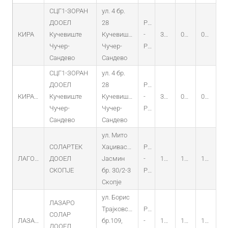
СЦГ1-ЗОРАН
ул. 4 бр.
ДООЕЛ
28
PO
КИРА
Кучевиште
Кучевиште
-
31.07.2014
09.07.2014
09.07.2029
Чучер-
Чучер-
PV
Сандево
Сандево
СЦГ1-ЗОРАН
ул. 4 бр.
ДООЕЛ
28
PO
КИРА-2
Кучевиште
Кучевиште
-
31.07.2014
09.07.2014
09.07.2029
Чучер-
Чучер-
PV
Сандево
Сандево
ул. Мито
СОЛАРТЕК
Хаџивасилев-
PO
ЛАГОВО
ДООЕЛ
Јасмин
-
15.03.2013
12.03.2013
12.03.2028
СКОПЈЕ
бр. 30/2-3
PV
Скопје
ул. Борис
ЛАЗАРО
Трајковски
PO
СОЛАР
ЛАЗАРО
бр.109,
-
10.02.2015
18.12.2014
18.12.2029
ДООЕЛ