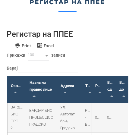
РЕГИСТАР НА ППЕЕ
Регистар на ППЕЕ
Print
Excel
100
Прикажи
записи
Барај
Назив на
Важи
Важи
Ознака
Адреса
Тип
Регистрација
правно лице
од
до
ВАРДАР
Ул.
ВАРДАР БИО
PO
БИО
Автопат
ПРОЦЕС ДОО
-
03.01.2024
05.09.2023
ПРОЦЕС
бр.4,
ГРАДСКО
BIOGAS
2
Градско