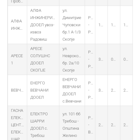
Пробиштип
АЛФА
ул.
ИНЖИНЕРИНГ
Димитрие
PO
АЛФА
ДООЕЛ увоз-
Чуповски
-
13.06.2011
13.05.2011
13.05.2031
ИНЖИНЕРИНГ
извоз
бр.1 А-1/3
PV
Радовиш
Скопје
АРЕСЕ
ул.
PO
АРЕСЕ
СОЛУШНС
Неврокопска
-
31.07.2014
09.07.2014
09.07.2029
1
ДООЕЛ
бр. 2а/10
PV
СКОПЈЕ
Скопје
ЕНЕРГО
ЕНЕРГО
PO
ВЕВЧАНИ
ВЕВЧАНИ-2
ВЕВЧАНИ
-
30.09.2014
20.09.2014
20.09.2029
ДООЕЛ
ДООЕЛ
PV
с.Вевчани
ГАСНА
ЕЛЕКТРО
ул. 101 бб
ЕЛЕКТРО
PO
ШАРРИ
Требош -
ЦЕНТРАЛА
-
27.02.2015
27.02.2015
27.02.2030
ДООЕЛ с.
Општина
ЕЛЕКТРО
BIOGAS
Требош
Желино
ШАРРИ