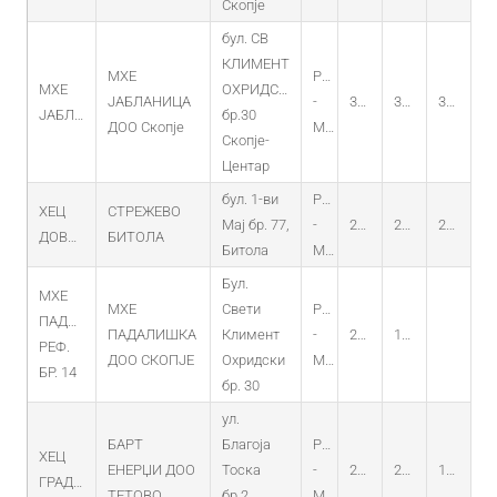
Скопје
бул. СВ
КЛИМЕНТ
МХЕ
PO
МХЕ
ОХРИДСКИ
ЈАБЛАНИЦА
-
31.12.2015
31.12.2015
31.12.2035
ЈАБЛАНИЦА
бр.30
ДОО Скопје
MHEC
Скопје-
Центар
бул. 1-ви
PO
ХЕЦ
СТРЕЖЕВО
Мај бр. 77,
-
22.11.2019
22.11.2019
22.11.2029
ДОВЛЕЏИК
БИТОЛА
Битола
MHEC
Бул.
МХЕ
МХЕ
Свети
PO
ПАДАЛИШКА
ПАДАЛИШКА
Климент
-
22.04.2019
10.04.2019
РЕФ.
ДОО СКОПЈЕ
Охридски
MHEC
БР. 14
бр. 30
ул.
БАРТ
Благоја
PO
ХЕЦ
ЕНЕРЏИ ДОО
Тоска
-
28.03.2022
28.03.2022
18.02.2022
ГРАДИШТЕ
ТЕТОВО
бр.2,
MHEC