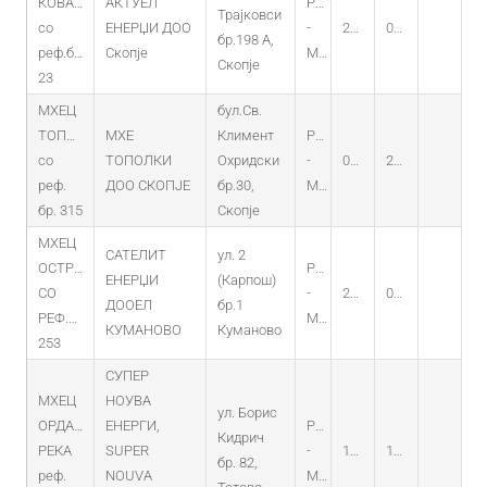
КОВАЧКА
АКТУЕЛ
PO
Трајковси
со
ЕНЕРЏИ ДОО
-
20.02.2020
06.02.2020
бр.198 А,
реф.бр.
Скопје
MHEC
Скопје
23
МХЕЦ
бул.Св.
ТОПОЛКА
МХЕ
Климент
PO
со
ТОПОЛКИ
Охридски
-
01.12.2020
26.11.2020
реф.
ДОО СКОПЈЕ
бр.30,
MHEC
бр. 315
Скопје
МХЕЦ
САТЕЛИТ
ул. 2
ОСТРИЛСКА
PO
ЕНЕРЏИ
(Карпош)
СО
-
23.02.2022
07.02.2022
ДООЕЛ
бр.1
РЕФ.БР.
MHEC
КУМАНОВО
Куманово
253
СУПЕР
МХЕЦ
НОУВА
ул. Борис
ОРДАНСКА
ЕНЕРГИ,
PO
Кидрич
РЕКА
SUPER
-
19.11.2019
19.11.2019
бр. 82,
реф.
NOUVA
MHEC