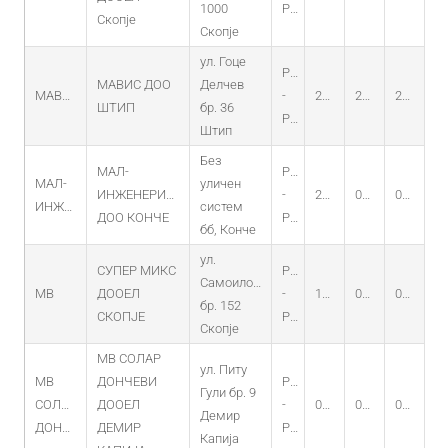
1000
PV
Скопје
Скопје
ул. Гоце
PO
МАВИС ДОО
Делчев
МАВИС
-
23.03.2011
22.03.2011
22.03.2031
ШТИП
бр. 36
PV
Штип
Без
МАЛ-
PO
МАЛ-
уличен
ИНЖЕНЕРИНГ
-
23.03.2015
09.03.2015
09.03.2030
ИНЖЕНЕРИНГ
систем
ДОО КОНЧЕ
PV
бб, Конче
ул.
СУПЕР МИКС
PO
Самоилова
МВ
ДООЕЛ
-
11.08.2014
02.08.2014
02.08.2029
бр. 152
СКОПЈЕ
PV
Скопје
МВ СОЛАР
ул. Питу
МВ
ДОНЧЕВИ
PO
Гули бр. 9
СОЛАР
ДООЕЛ
-
07.08.2014
09.07.2014
09.07.2029
Демир
ДОНЧЕВИ
ДЕМИР
PV
Капија