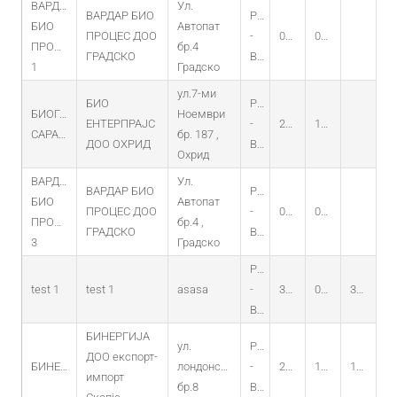
ВАРДАР
Ул.
ВАРДАР БИО
PO
БИО
Автопат
ПРОЦЕС ДОО
-
03.01.2024
04.12.2023
ПРОЦЕС
бр.4
ГРАДСКО
BIOGAS
1
Градско
ул.7-ми
БИО
PO
БИОГАС
Ноември
ЕНТЕРПРАЈС
-
23.02.2024
12.02.2024
САРАМАЗАЛИНО
бр. 187 ,
ДОО ОХРИД
BIOGAS
Охрид
ВАРДАР
Ул.
ВАРДАР БИО
PO
БИО
Автопат
ПРОЦЕС ДОО
-
03.01.2024
05.09.2023
ПРОЦЕС
бр.4 ,
ГРАДСКО
BIOGAS
3
Градско
PO
test 1
test 1
asasa
-
31.01.2023
01.01.2023
31.01.2029
BIOMASA
БИНЕРГИЈА
ул.
PO
ДОО експорт-
БИНЕРГИЈА
лондонска
-
22.10.2019
11.09.2019
11.09.2034
импорт
бр.8
BIOMASA