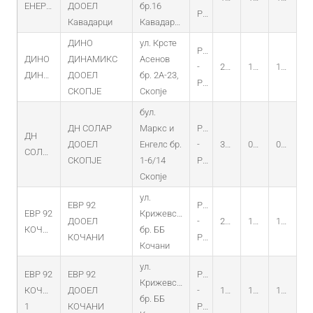
ЕНЕРГИЈА
ДООЕЛ
бр.16
PV
Кавадарци
Кавадарци
ДИНО
ул. Крсте
PO
ДИНО
ДИНАМИКС
Асенов
-
20.03.2015
13.03.2015
13.03.2030
ДИНАМИКС
ДООЕЛ
бр. 2А-23,
PV
СКОПЈЕ
Скопје
бул.
ДН СОЛАР
Маркс и
PO
ДН
ДООЕЛ
Енгелс бр.
-
31.07.2014
09.07.2014
09.07.2029
СОЛАР
СКОПЈЕ
1-6/14
PV
Скопје
ул.
ЕВР 92
PO
ЕВР 92
Крижевска
ДООЕЛ
-
22.11.2012
13.11.2012
13.11.2027
КОЧАНИ
бр. ББ
КОЧАНИ
PV
Кочани
ул.
ЕВР 92
ЕВР 92
PO
Крижевска
КОЧАНИ
ДООЕЛ
-
15.05.2014
17.04.2014
17.04.2029
бр. ББ
1
КОЧАНИ
PV