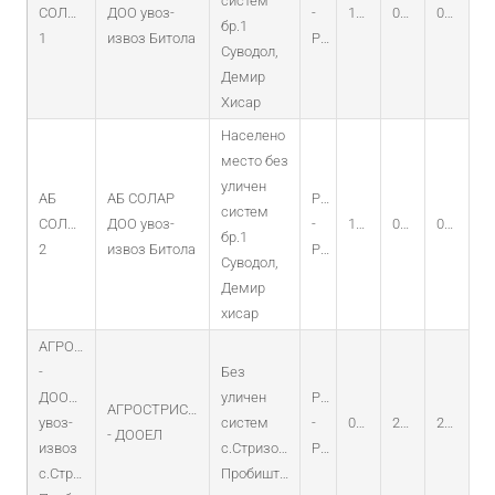
систем
СОЛАР
ДОО увоз-
-
11.04.2013
04.04.2013
04.04.2028
бр.1
1
извоз Битола
PV
Суводол,
Демир
Хисар
Населено
место без
уличен
АБ
АБ СОЛАР
PO
систем
СОЛАР
ДОО увоз-
-
11.04.2013
04.04.2013
04.04.2028
бр.1
2
извоз Битола
PV
Суводол,
Демир
хисар
АГРОСТРИСОВЦИ
-
Без
ДООЕЛ
уличен
PO
АГРОСТРИСОВЦИ
увоз-
систем
-
02.01.2014
25.12.2013
25.12.2028
- ДООЕЛ
извоз
с.Стризовци,
PV
с.Стрисовци,
Пробиштип