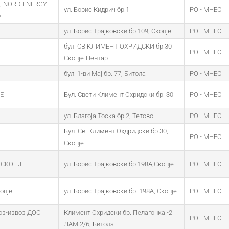
, NORD ENERGY
ул. Борис Кидрич бр.1
PO - MHEC
о
ул. Борис Трајковски бр.109, Скопје
PO - MHEC
бул. СВ КЛИМЕНТ ОХРИДСКИ бр.30
PO - MHEC
Скопје-Центар
бул. 1-ви Мај бр. 77, Битола
PO - MHEC
Е
Бул. Свети Климент Охридски бр. 30
PO - MHEC
ул. Благоја Тоска бр.2, Тетово
PO - MHEC
Бул. Св. Климент Охдридски бр.30,
PO - MHEC
Скопје
 СКОПЈЕ
ул. Борис Трајковски бр.198А,Скопје
PO - MHEC
опје
ул. Борис Трајковски бр. 198А, Скопје
PO - MHEC
з-извоз ДОО
Климент Охридски бр. Пелагонка -2
PO - MHEC
ЛАМ 2/6, Битола