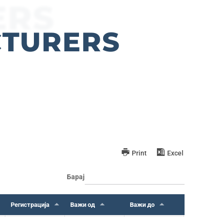
ERS
CTURERS
Print
Excel
Барај
Регистрација
Важи од
Важи до