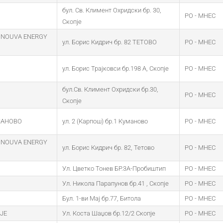
бул. Св. Климент Охридски бр. 30,
PO - MHEC
Скопје
 NOUVA ENERGY
ул. Борис Кидрич бр. 82 ТЕТОВО
PO - MHEC
ул. Борис Трајковси бр.198 А, Скопје
PO - MHEC
бул.Св. Климент Охридски бр.30,
PO - MHEC
Скопје
МАНОВО
ул. 2 (Карпош) бр.1 Куманово
PO - MHEC
 NOUVA ENERGY
ул. Борис Кидрич бр. 82, Тетово
PO - MHEC
Ул. Цветко Тонев БР.3А-Пробиштип
PO - MHEC
Ул. Никола Парапунов бр.41 , Скопје
PO - MHEC
Бул. 1-ви Мај бр.77, Битола
PO - MHEC
ЈЕ
Ул. Коста Шаџов бр.12/2 Скопје
PO - MHEC