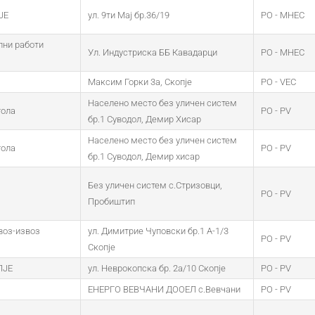
ЈЕ
ул. 9ти Мај бр.36/19
PO - MHEC
лни работи
Ул. Индустриска ББ Кавадарци
PO - MHEC
Максим Горки 3а, Скопје
PO - VEC
Населено место без уличен систем
тола
PO - PV
бр.1 Суводол, Демир Хисар
Населено место без уличен систем
тола
PO - PV
бр.1 Суводол, Демир хисар
Без уличен систем с.Стризовци,
PO - PV
Пробиштип
оз-извоз
ул. Димитрие Чуповски бр.1 А-1/3
PO - PV
Скопје
ПЈЕ
ул. Неврокопска бр. 2а/10 Скопје
PO - PV
ЕНЕРГО ВЕВЧАНИ ДООЕЛ с.Вевчани
PO - PV