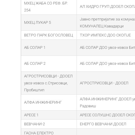
МХЕЦ ЖАБА СО РЕФ. БР.
АЛ ХИДРО ГРУП ДООЕЛ СКОП
254
Јавно претпријатие за комуна
МХЕЦ ЛУКАР 5
КОМУНАЛЕЦ Кавадарци
ВЕТРО ПАРК БОГОСЛОВЕЦ
ТХОР ИМПЕКС ДОО СКОПЈЕ
АБ СОЛАР 1
АБ СОЛАР ДОО увоз-извоз Би
АБ СОЛАР 2
АБ СОЛАР ДОО увоз-извоз Би
АГРОСТРИСОВЦИ - ДООЕЛ
увоз-извоз с.Стрисовци,
АГРОСТРИСОВЦИ - ДООЕЛ
Пробиштип
АЛФА ИНЖИНЕРИНГ ДООЕЛ ув
АЛФА ИНЖИНЕРИНГ
Радовиш
АРЕСЕ 1
АРЕСЕ СОЛУШНС ДООЕЛ СКО
ВЕВЧАНИ-2
ЕНЕРГО ВЕВЧАНИ ДООЕЛ
ГАСНА ЕЛЕКТРО