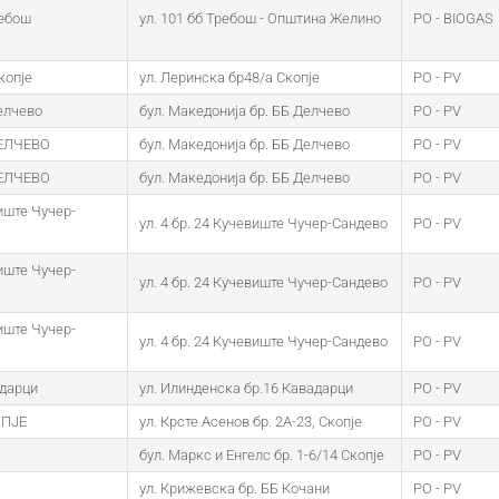
ебош
ул. 101 бб Требош - Општина Желино
PO - BIOGAS
копје
ул. Леринска бр48/а Скопје
PO - PV
елчево
бул. Македонија бр. ББ Делчево
PO - PV
ДЕЛЧЕВО
бул. Македонија бр. ББ Делчево
PO - PV
ДЕЛЧЕВО
бул. Македонија бр. ББ Делчево
PO - PV
ште Чучер-
ул. 4 бр. 24 Кучевиште Чучер-Сандево
PO - PV
ште Чучер-
ул. 4 бр. 24 Кучевиште Чучер-Сандево
PO - PV
ште Чучер-
ул. 4 бр. 24 Кучевиште Чучер-Сандево
PO - PV
дарци
ул. Илинденска бр.16 Кавадарци
PO - PV
ПЈЕ
ул. Крсте Асенов бр. 2А-23, Скопје
PO - PV
бул. Маркс и Енгелс бр. 1-6/14 Скопје
PO - PV
ул. Крижевска бр. ББ Кочани
PO - PV