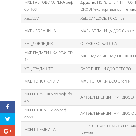
МХЕ ГАБРОВСКА РЕКА реф.
Друштво НОРД ЕНЕРГИ ГРОУП
бр. 103
GROUP експорт-импорт Тетов
ХЕЦ 277
ХЕЦ 277 ДООЕЛ СКОПЈЕ
МХЕ ЈАБЛАНИЦА
МХЕ ЈАБЛАНИЦА ДОО Скопје
ХЕЦ ДОВЛЕЏИК
СТРЕЖЕВО БИТОЛА
МХЕ ПАДАЛИШКА РЕФ. БР.
МХЕ ПАДАЛИШКА ДОО СКОПЈ
14
ХЕЦ ГРАДИШТЕ
БАРТ ЕНЕРЏИ ДОО ТЕТОВО
МХЕ ТОПОЛКИ 317
МХЕ ТОПОЛКИ ДОО Скопје
МХЕЦ КРАПСКА со реф. бр.
АКТУЕЛ ЕНЕРЏИ ГРУП ДООЕЛ
45
МХЕЦ КОВАЧКА со реф.
АКТУЕЛ ЕНЕРЏИ ГРУП ДОО Ск
бр.21
ЕНЕРГОРЕМОНТ-МЗТ-ХЕРЦ уво
МХЕЦ ШЕМНИЦА
Битола