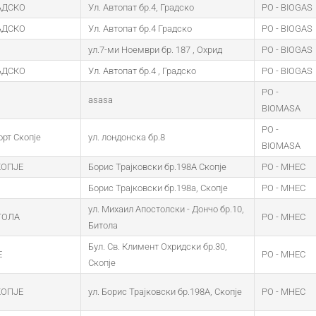
АДСКО
Ул. Автопат бр.4, Градско
PO - BIOGAS
АДСКО
Ул. Автопат бр.4 Градско
PO - BIOGAS
ул.7-ми Ноември бр. 187 , Охрид
PO - BIOGAS
АДСКО
Ул. Автопат бр.4 , Градско
PO - BIOGAS
PO -
asasa
BIOMASA
PO -
рт Скопје
ул. лондонска бр.8
BIOMASA
КОПЈЕ
Борис Трајковски бр.198А Скопје
PO - MHEC
Борис Трајковски бр.198а, Скопје
PO - MHEC
ул. Михаил Апостолски - Дончо бр.10,
ТОЛА
PO - MHEC
Битола
Бул. Св. Климент Охридски бр.30,
Е
PO - MHEC
Скопје
КОПЈЕ
ул. Борис Трајковски бр.198А, Скопје
PO - MHEC