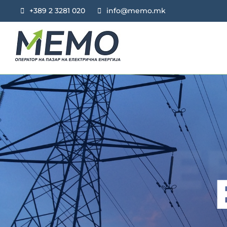
+389 2 3281 020
info@memo.mk
E