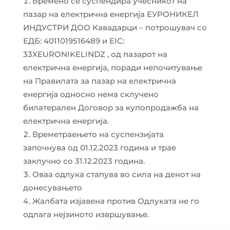
Времено се суспендира учесникот на
пазар на електрична енергија ЕУРОНИКЕЛ
ИНДУСТРИ ДОО Кавадарци – потрошувач со
ЕДБ: 4011019516489 и EIC:
33XEURONIKELINDZ , од пазарот на
електрична енергија, поради непочитување
на Правилата за пазар на електрична
енергија односно нема склучено
билатерален Договор за купопродажба на
електрична енергија.
Времетраењето на суспензијата
започнува од 01.12.2023 година и трае
заклучно со 31.12.2023 година.
Оваа одлука стапува во сила на денот на
донесувањето
Жалбата изјавена против Одлуката не го
одлага нејзиното извршување.