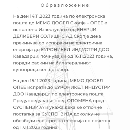
О б р а з л о ж е н и е:
На ден 14.11.2023 година по електронска
пошта до МЕМО ДООЕЛ Скопје – ОПЕЕ е
испратено Известување од ЕНЕРЏИ
ДЕЛИВЕРИ СОЛУШНС АД Скопје дека
прекинува со испораки на електрична
енергија до ЕУРОНИКЕЛ ИНДУСТРИ ДОО
Кавадарци, почнувајки од 16.11.2023 година,
поради раскин на билатералниот
купопродажен договор.
На ден 15.11.2023 година, МЕМО ДООЕЛ –
ОПЕЕ испрати до ЕУРОНИКЕЛ ИНДУСТРИ
ДОО Кавадарци по електронска пошта
Предупредување пред ОПОМЕНА пред
СУСПЕНЗИЈА и укажа дека ке отпочне
постапка за СУСПЕНЗИЈА доколку не
обезбеди електрична енергија со почеток
од 17.11.2023 година.