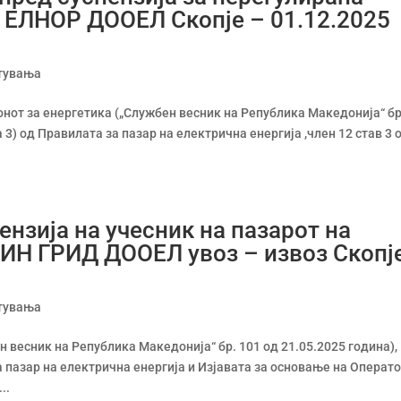
а ЕЛНОР ДООЕЛ Скопје – 01.12.2025
тувања
аконот за енергетика („Службен весник на Република Македонија“ бр
а 3) од Правилата за пазар на електрична енергија ,член 12 став 3 
нзија на учесник на пазарот на
РИН ГРИД ДООЕЛ увоз – извоз Скопј
тувања
н весник на Република Македонија“ бр. 101 од 21.05.2025 година),
за пазар на електрична енергија и Изјавата за основање на Операт
..