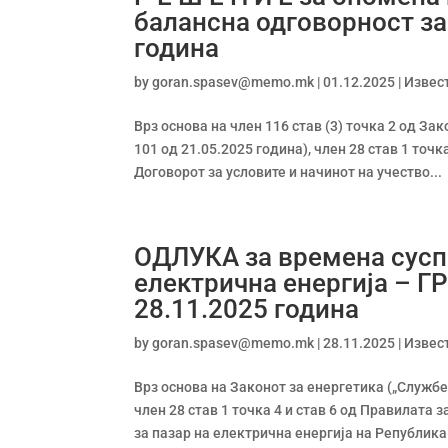
балансна одговорност з
година
by
goran.spasev@memo.mk
|
01.12.2025
|
Извес
Врз основа на член 116 став (3) точка 2 од З
101 од 21.05.2025 година), член 28 став 1 точк
Договорот за условите и начинот на учество...
ОДЛУКА за времена суспе
електрична енергија – Г
28.11.2025 година
by
goran.spasev@memo.mk
|
28.11.2025
|
Извес
Врз основа на Законот за енергетика („Службе
член 28 став 1 точка 4 и став 6 од Правилата 
за пазар на електрична енергија на Република.