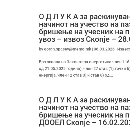
О Д Л У К А за раскинува
начинот на учество на па
бришење на учесник на 
увоз – извоз Скопје – 28
by
goran.spasev@memo.mk
|
06.03.2026
|
Извес
Врз основа на Законот за енергетика член 116
од 21.05.2025 година), член 27 став (1) точка
енергија, член 12 став 3) и став 6) од...
О Д Л У К А за раскинува
начинот на учество на па
бришење на учесник на п
ДООЕЛ Скопје – 16.02.20