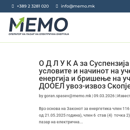
+389 2 3281 020
info@memo.mk
О Д Л У К А за Суспензиј
условите и начинот на уч
енергија и бришење на у
ДООЕЛ увоз-извоз Скопје
by
goran.spasev@memo.mk
|
09.03.2026
|
Извес
Врз основа на Законот за енергетика член 116
од 21.05.2025 година), член 6 став (4) точка 2
пазар на електрична...