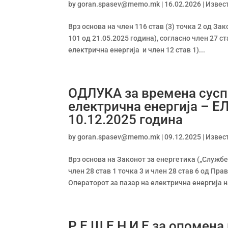
by
goran.spasev@memo.mk
|
16.02.2026
|
Извес
Врз основа на член 116 став (3) точка 2 од З
101 од 21.05.2025 година), согласно член 27 ст
електрична енергија и член 12 став 1)...
ОДЛУКА за времена суспе
електрична енергија – Е
10.12.2025 година
by
goran.spasev@memo.mk
|
09.12.2025
|
Извес
Врз основа на Законот за енергетика („Службе
член 28 став 1 точка 3 и член 28 став 6 од Пр
Операторот за пазар на електрична енергија на
Р Е Ш Е Н И Е за опомена