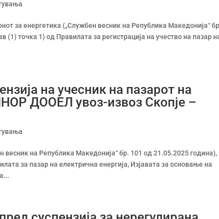
тувања
аконот за енергетика („Службен весник на Република Македонија“ бр
ав (1) точка 1) од Правилата за регистрација на учество на пазар н
нзија на учесник на пазарот на
ЛНОР ДООЕЛ увоз-извоз Скопје –
тувања
н весник на Република Македонија“ бр. 101 од 21.05.2025 година),
авилата за пазар на електрична енергија, Изјавата за основање на
...
 пред суспензија за нерегулирана