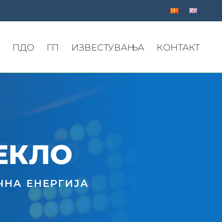
ПДО
ГП
ИЗВЕСТУВАЊА
КОНТАКТ
ТЕКЛО
ЕКЛО
ЧНА ЕНЕРГИЈА