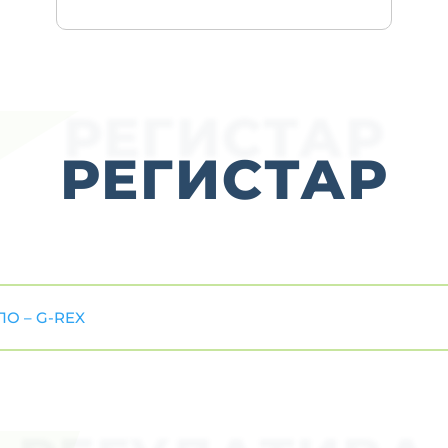
РЕГИСТАР
РЕГИСТАР
О – G-REX