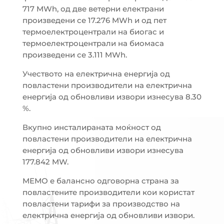
717 MWh, од две ветерни електрани
произведени се 17.276 MWh и од пет
термоелектроцентрали на биогас и
термоелектроцентрали на биомаса
произведени се 3.111 MWh.
Учеството на електрична енергија од
повластени производители на електрична
енергија од обновливи извори изнесува 8.30
%.
Вкупно инсталираната моќност од
повластени производители на електрична
енергија од обновливи извори изнесува
177.842 MW.
МЕМО е балансно одговорна страна за
повластените производители кои користат
повластени тарифи за производство на
електрична енергија од обновливи извори.