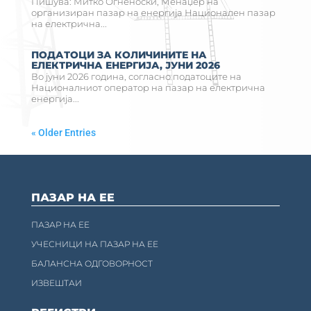
Пишува: Митко Огненоски, Менаџер на
организиран пазар на енергија Национален пазар
на електрична...
ПОДАТОЦИ ЗА КОЛИЧИНИТЕ НА
ЕЛЕКТРИЧНА ЕНЕРГИЈА, ЈУНИ 2026
Во јуни 2026 година, согласно податоците на
Националниот оператор на пазар на електрична
енергија...
« Older Entries
ПАЗАР НА ЕЕ
ПАЗАР НА ЕЕ
УЧЕСНИЦИ НА ПАЗАР НА ЕЕ
БАЛАНСНА ОДГОВОРНОСТ
ИЗВЕШТАИ