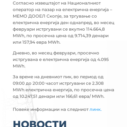
Согласно извештајот на Националниот
оператор на пазар на електрична енергија –
МЕМО ДООЕЛ Скопје, за тргување со
електрична енергија ден однапред, во месец
февруари истргувани се вкупно 114.664,8
MWh, по просечна цена од 9.714,39 денари
или 157,94 евра MWh.
Дневно, во месец февруари, просечно
истргувана е електрична енергија од 4.095
MWh.
За време на дневниот пик, во период од
09:00 до 20:00 часот истргувани се 2.308
MWh електрична енергија, по просечна цена
од 10.247,51 денари или 166,61 евра/ MWh.
Повеќе информации на следниот
линк.
НОВОСТИ