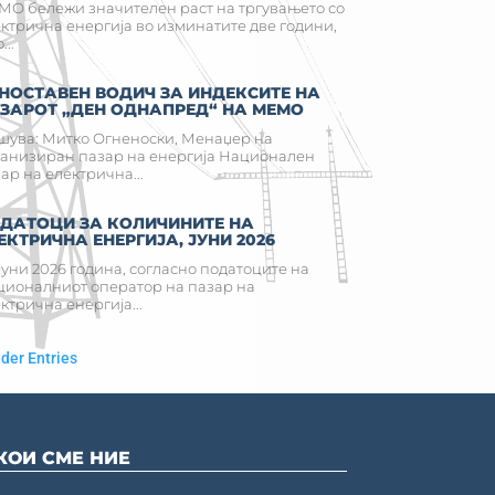
О бележи значителен раст на тргувањето со
ктрична енергија во изминатите две години,
...
НОСТАВЕН ВОДИЧ ЗА ИНДЕКСИТЕ НА
ЗАРОТ „ДЕН ОДНАПРЕД“ НА МЕМО
ува: Митко Огненоски, Менаџер на
анизиран пазар на енергија Национален
ар на електрична...
ДАТОЦИ ЗА КОЛИЧИНИТЕ НА
ЕКТРИЧНА ЕНЕРГИЈА, ЈУНИ 2026
јуни 2026 година, согласно податоците на
ионалниот оператор на пазар на
ктрична енергија...
lder Entries
КОИ СМЕ НИЕ