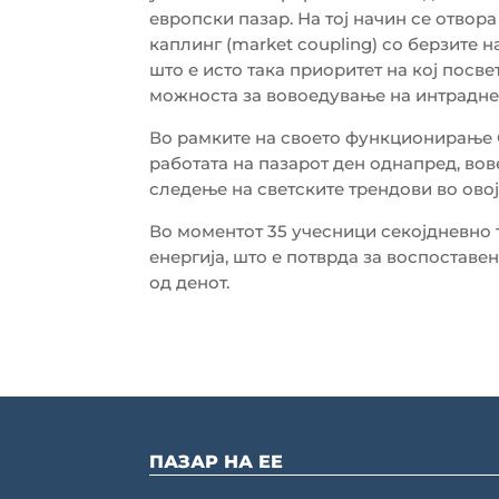
европски пазар. На тој начин се отвор
каплинг (market coupling) со берзите н
што е исто така приоритет на кој посве
можноста за вовоедување на интраднев
Во рамките на своето функционирање 
работата на пазарот ден однапред, в
следење на светските трендови во овој
Во моментот 35 учесници секојдневно 
енергија, што е потврда за воспоставен
од денот.
ПАЗАР НА ЕЕ