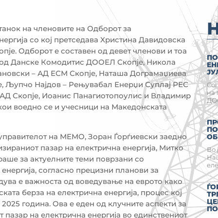
танок на членовите на Одборот за
нергија со кој претседава Xристина Давидовска
је. Одборот е составен од девет членови и тоа
ПО
в од Данске Комодитис ДООЕЛ Скопје, Никола
ЕН
ЈУ
ановски – АД ЕСМ Скопје, Наташа Дограмаџиева
е, Љупчо Најдов – Рењувабал Енерџи Суплај РЕС
Сог
на 
 АД Скопје, Иоанис Панагиотопоулис и Владимир
ДОО
ои воедно се и учесници на Македонската
ПР
ПО
 управителот на МЕМО, Зоран Ѓорѓиевски заедно
ОБ
изираниот пазар на електрична енергија, Митко
Во 
Нац
раше за актуелните теми поврзани со
еле
 енергија, согласно прецизни планови за
дува е важноста од воведување на еврото како
ЃО
нската берза на електрична енергија, процес кој
ТР
ЦЕ
 2025 година. Ова е еден од клучните аспекти за
ПО
 пазар на електрична енергија во единствениот