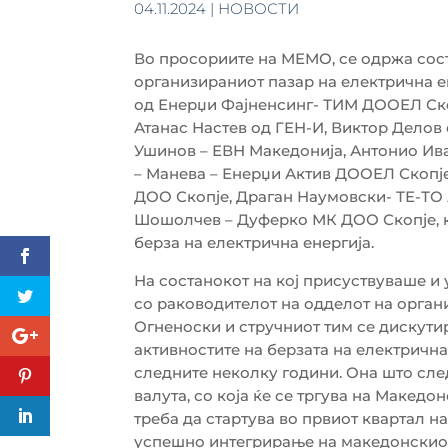
04.11.2024
|
НОВОСТИ
Во просориите на МЕМО, се одржа сос
организираниот пазар на електрична е
од Енерџи Фајненсинг- ТИМ ДООЕЛ Скоп
Атанас Настев од ГЕН-И, Виктор Дело
Ушинов – ЕВН Македонија, Антонио Ив
– Манева – Енерџи Актив ДООЕЛ Скопј
ДОО
Скопје, Драган Наумовски- ТЕ-ТО
Шошолчев – Дуферко МК ДОО Скопје, к
берза на електрична енергија.
На состанокот на кој присуствуваше и
со раководителот на одделот на орган
Огненоски и стручниот тим се дискути
активностите на берзата на електрична
следните неколку години. Она што сле
валута, со која ќе се тргува на Македо
треба да стартува во првиот квартал на
успешно интегрирање на македонскиот