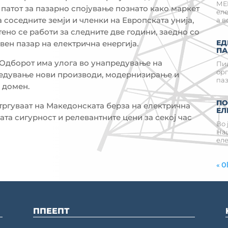
МЕМ
а патот за пазарно спојување познато како маркет
еле
а соседните земји и членки на Европската унија,
а во
тено се работи за следните две години, заедно со
ЕД
ен пазар на електрична енергија.
ПА
Одборот има улога во унапредување на
Пиш
орг
оведување нови производи, модернизирање и
паз
 домен.
ПО
тргуваат на Македонската берза на електрична
ЕЛ
ата сигурност и релевантните цени за секој час
Во 
Нац
еле
« O
ППЕЕПТ