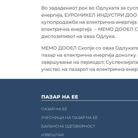
Во зададениот рок во Одлуката за сусп
енергија, ЕУРОНИКЕЛ ИНДУСТРИ ДОО К
купопродажба на електрична енергија
електрична енергија – МЕМО ДООЕЛ Ско
диспозитивот на оваа Одлука.
МЕМО ДООЕЛ Скопје со оваа Одлуката 
пазар на електрична енергија доколку 
завршување на периодот, Суспензијата
учество на пазарот на електрична енерг
ПАЗАР НА ЕЕ
ПАЗАР НА ЕЕ
УЧЕСНИЦИ НА ПАЗАР НА ЕЕ
БАЛАНСНА ОДГОВОРНОСТ
ИЗВЕШТАИ