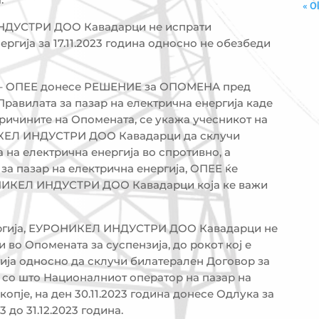
« O
 ИНДУСТРИ ДОО Кавадарци не испрати
ергија за 17.11.2023 година односно не обезбеди
Л – ОПЕЕ донесе РЕШЕНИЕ за ОПОМЕНА пред
 Правилата за пазар на електрична енергија каде
причините на Опомената, се укажа учесникот на
ИКЕЛ ИНДУСТРИ ДОО Кавадарци да склучи
на електрична енергија во спротивно, а
 за пазар на електрична енергија, ОПЕЕ ќе
ОНИКЕЛ ИНДУСТРИ ДОО Кавадарци која ке важи
нергија, ЕУРОНИКЕЛ ИНДУСТРИ ДОО Кавадарци не
во Опомената за суспензија, до рокот кој е
ија односно да склучи билатерален Договор за
 со што Националниот оператор на пазар на
пје, на ден 30.11.2023 година донесе Одлука за
 до 31.12.2023 година.