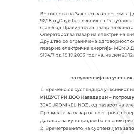
Врз основа на Законот за енергетика 
96/18 и „Службен весник на Република С
став 6 од Правилата за пазар на електр
Операторот за пазар на електрична ен
Друштво со ограничена одговорност о
пазар на електрична енергија- МЕМО ДО
5194/7 од 18.10.2023 година, на ден 29.1
за суспензија на учесник
Времено се суспендира учесникот на
ИНДУСТРИ ДОО Кавадарци – потрош
33XEURONIKELINDZ , од пазарот на еле
Правилата за пазар на електрична ене
Договор за купопродажба на електричн
Времетраењето на суспензијата
запо