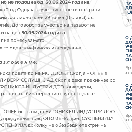
 но не подоцна од 3
0.0
6.2024
година.
ПА
ДО
ка 2 од Одлуката учесникот не ги отстрани
ГО
а, согласно член 29 точка (1) став 3) од
Врз
гија, Договорот за учество на пазарот на
за 
жи на ден
30.06.2024 година
.
О 
от на донесувањето
ДО
УЧ
е го одлага нејзиното извршување.
ЕН
ПА
СК
а з л о ж е н и е:
Врз
за 
онска пошта до МЕМО ДООЕЛ Скопје – ОПЕЕ е
ЕЛИВЕРИ СОЛУШНС АД Скопје дека прекинува со
О 
 ЕУРОНИКЕЛ ИНДУСТРИ ДОО Кавадарци,
ДО
ади раскин на билатералниот купопродажен
УЧ
ЕН
ПА
СК
ЕЛ – ОПЕЕ испрати до ЕУРОНИКЕЛ ИНДУСТРИ ДОО
Врз
едупредување пред ОПОМЕНА пред СУСПЕНЗИЈА
за 
 СУСПЕНЗИЈА доколку не обезбеди електрична
.