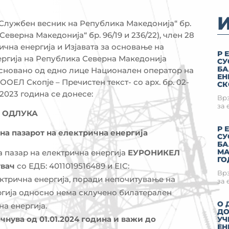
(„Службен весник на Република Македонија“ бр.
еверна Македонија“ бр. 96/19 и 236/22), член 28
ична енергија и Изјавата за основање на
Р 
ергија на Република Северна Македонија
СУ
БА
сновано од едно лице Национален оператор на
ЕН
ОЕЛ Скопје – Пречистен текст- со арх. бр. 02-
СК
2.2023 година се донесе:
Врз
за 
ОДЛУКА
Р 
 на пазарот на електрична енергија
СУ
БА
МА
 пазар на електрична енергија
ЕУРОНИКЕЛ
ГО
увач
со ЕДБ: 4011019516489 и EIC:
Врз
ктрична енергија, поради непочитување на
за 
ргија односно нема склучено билатерален
О 
а енергија.
ДО
чнува од 01.
01
.2024
година и важи до
УЧ
ЕН