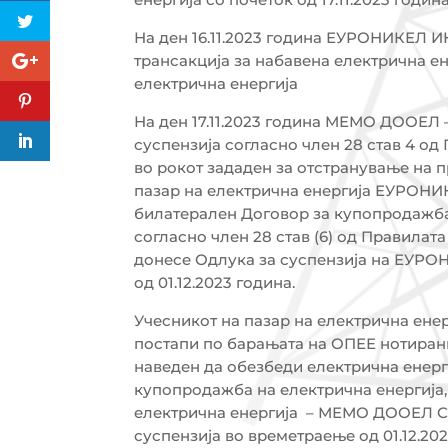
На ден 16.11.2023 година ЕУРОНИКЕЛ
трансакција за набавена електрична ен
електрична енергија
На ден 17.11.2023 година МЕМО ДООЕ
суспензија согласно член 28 став 4 од
во рокот зададен за отстранување на 
пазар на електрична енергија ЕУРОН
билатерален Договор за купопродажба 
согласно член 28 став (6) од Правилата
донесе Одлука за суспензија на ЕУР
од 01.12.2023 година.
Учесникот на пазар на електрична е
постапи по барањата на ОПЕЕ нотирани 
наведен да обезбеди електрична енерг
купопродажба на електрична енергија,
електрична енергија – МЕМО ДООЕЛ Ско
суспензија во времетраење од 01.12.2023