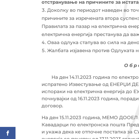
отстранување на причините за истата
Доколку во периодот наведен во точ
причините за изречената втора суспензиј
Правилата за пазар на електрична енер
електрична енергија престанува да ва
Оваа одлука стапува во сила на ден
Жалбата изјавена против Одлуката н
О б р 
На ден 14.11.2023 година по електр
испратено Известување од ЕНЕРЏИ Д
испораки на електрична енергија до
почнувајки од 16.11.2023 година, пор
договор.
На ден 15.11.2023 година, МЕМО ДОО
Кавадарци по електронска пошта Пр
и укажа дека ке отпочне постапка за
енергија со почеток од 17.11.2023 година