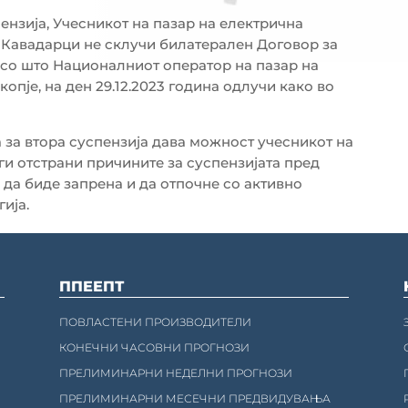
ензија, Учесникот на пазар на електрична
авадарци не склучи билатерален Договор за
 со што Националниот оператор на пазар на
пје, на ден 29.12.2023 година одлучи како во
за втора суспензија дава можност учесникот на
ги отстрани причините за суспензијата пред
 да биде запрена и да отпочне со активно
ија.
ППЕЕПТ
ПОВЛАСТЕНИ ПРОИЗВОДИТЕЛИ
КОНЕЧНИ ЧАСОВНИ ПРОГНОЗИ
ПРЕЛИМИНАРНИ НЕДЕЛНИ ПРОГНОЗИ
ПРЕЛИМИНАРНИ МЕСЕЧНИ ПРЕДВИДУВАЊА