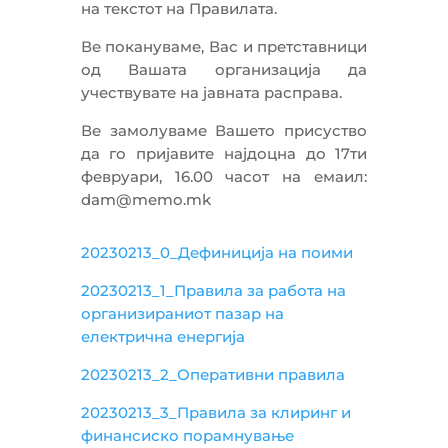
на текстот на Правилата.
Ве покануваме, Вас и претставници
од Вашата организација да
учествувате на јавната расправа.
Ве замолуваме Вашето присуство
да го пријавите најдоцна до 17ти
февруари, 16.00 часот на емаил:
dam@memo.mk
20230213_0_Дефиниција на поими
20230213_1_Правила за работа на
организираниот пазар на
електрична енергија
20230213_2_Оперативни правила
20230213_3_Правила за клиринг и
финансиско порамнување