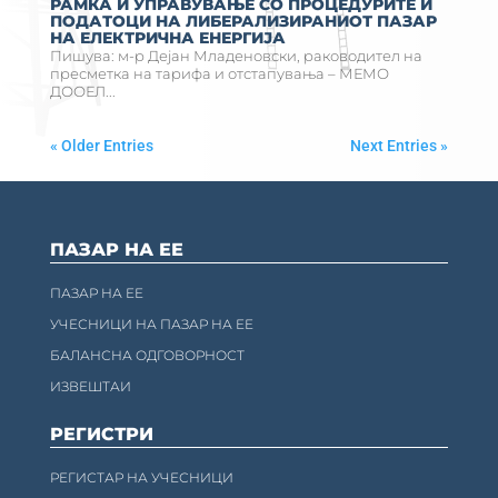
РАМКА И УПРАВУВАЊЕ СО ПРОЦЕДУРИТЕ И
ПОДАТОЦИ НА ЛИБЕРАЛИЗИРАНИОТ ПАЗАР
НА ЕЛЕКТРИЧНА ЕНЕРГИЈА
Пишува: м-р Дејан Младеновски, раководител на
пресметка на тарифа и отстапувања – МЕМО
ДООЕЛ...
« Older Entries
Next Entries »
ПАЗАР НА ЕЕ
ПАЗАР НА ЕЕ
УЧЕСНИЦИ НА ПАЗАР НА ЕЕ
БАЛАНСНА ОДГОВОРНОСТ
ИЗВЕШТАИ
РЕГИСТРИ
РЕГИСТАР НА УЧЕСНИЦИ