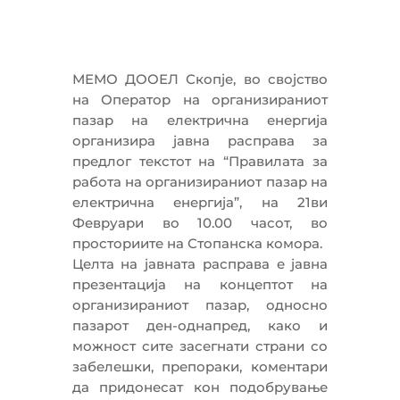
МЕМО ДООЕЛ Скопје, во својство
на Оператор на организираниот
пазар на електрична енергија
организира јавна расправа за
предлог текстот на “Правилата за
работа на организираниот пазар на
електрична енергија”, на 21ви
Февруари во 10.00 часот, во
просториите на Стопанска комора.
Целта на јавната расправа е јавна
презентација на концептот на
организираниот пазар, односно
пазарот ден-однапред, како и
можност сите засегнати страни со
забелешки, препораки, коментари
да придонесат кон подобрување