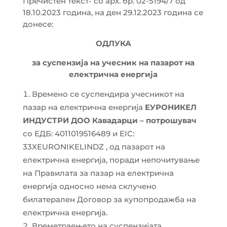
Пречистен текст- со арх. бр. 02-5194/7 од
18.10.2023 година, на ден 29.12.2023 година се
донесе:
ОДЛУКА
за суспензија на учесник на пазарот на
електрична енергија
Времено се суспендира учесникот на
пазар на електрична енергија
ЕУРОНИКЕЛ
ИНДУСТРИ ДОО Кавадарци – потрошувач
со ЕДБ: 4011019516489 и EIC:
33XEURONIKELINDZ , од пазарот на
електрична енергија, поради непочитување
на Правилата за пазар на електрична
енергија односно нема склучено
билатерален Договор за купопродажба на
електрична енергија.
Времетраењето на суспензијата