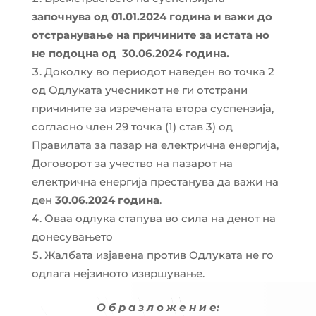
започнува од 01.
01
.2024
година и важи до
отстранување на причините за истата но
не подоцна од 3
0.0
6.2024
година.
Доколку во периодот наведен во точка 2
од Одлуката учесникот не ги отстрани
причините за изречената втора суспензија,
согласно член 29 точка (1) став 3) од
Правилата за пазар на електрична енергија,
Договорот за учество на пазарот на
електрична енергија престанува да важи на
ден
30.06.2024 година
.
Оваа одлука стапува во сила на денот на
донесувањето
Жалбата изјавена против Одлуката не го
одлага нејзиното извршување.
О б р а з л о ж е н и е: