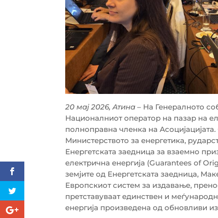
20 мај 2026, Атина
– На Генералното соб
Националниот оператор на пазар на е
полноправна членка на Асоцијацијата. 
Министерството за енергетика, рударс
Енергетската заедница за взаемно при
електрична енергија (Guarantees of Orig
земјите од Енергетската заедница, Ма
Европскиот систем за издавање, прено
претставуваат единствен и меѓународн
енергија произведена од обновливи из