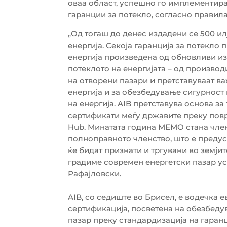
оваа област, успешно го имплементира
гаранции за потекло, согласно правила
„Од тогаш до денес издадени се 500 и
енергија. Секоја гаранција за потекло
енергија произведена од обновливи и
потеклото на енергијата – од производ
на отворени пазари и претставуваат в
енергија и за обезбедување сигурност
на енергија. AIB претставува основа з
сертификати меѓу државите преку пов
Hub. Минатата година МЕМО стана член
полноправното членство, што е предус
ќе бидат признати и тргувани во земји
градиме современ енергетски пазар ус
Рафајловски.
AIB, со седиште во Брисел, е водечка 
сертификација, посветена на обезбеду
пазар преку стандардизација на гаранц