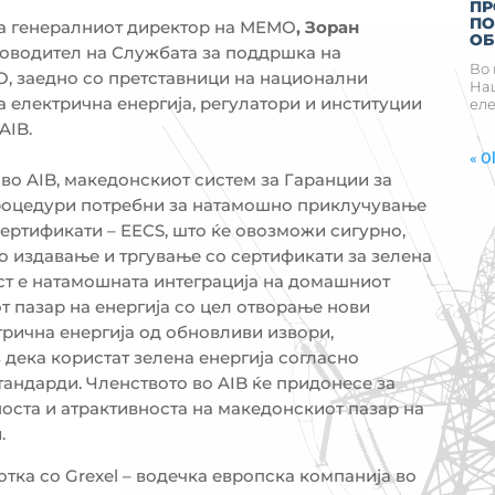
ПР
ПО
а генералниот директор на МЕМО
, Зоран
ОБ
ководител на Службата за поддршка на
Во 
О, заедно со претставници на национални
Нац
а електрична енергија, регулатори и институции
еле
AIB.
« O
о AIB, македонскиот систем за Гаранции за
процедури потребни за натамошно приклучување
сертификати – EECS, што ќе овозможи сигурно,
 издавање и тргување со сертификати за зелена
ст е натамошната интеграција на домашниот
т пазар на енергија со цел отворање нови
рична енергија од обновливи извори,
 дека користат зелена енергија согласно
андарди. Членството во AIB ќе придонесе за
оста и атрактивноста на македонскиот пазар на
.
тка со Grexel – водечка европска компанија во