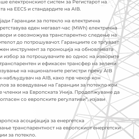
ше електронскиот систем за Регистарот на
та на EECS и стандардите на AIB.
лјади Гаранции за потекло на електрична
 претставува еден мегават-час (MWh) електрична
звори и овозможува транспарентно следење на
ителот до потрошувачот. Гаранциите се тргуваат
ажен инструмент за промоција на обновливата
 и избор за потрошувачите во однос на изворите
а транспарентен и ефикасен трансфер на зелени
рзување на националните регистри преку AIB
-набљудувач на AIB, како прв чекор кон
лов за воведување на Гаранции за потекло кои
те членки на Европската Унија. Продолжуваме да
огласен со европските регулативи“, изјави
европска асоцијација за енергетска
вање транспарентност на европскиот енергетски
ии за потекло.