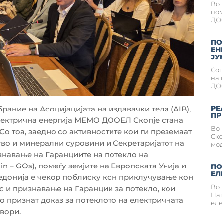
Во 
по
ДОО
ПО
ЕН
ЈУ
Сог
на 
ДОО
РЕ
рание на Асоцијацијата на издавачки тела (AIB),
ПР
лектрична енергија МЕМО ДООЕЛ Скопје стана
Во
Со тоа, заедно со активностите кои ги преземаат
Ско
тво и минерални суровини и Секретаријатот на
мод
знавање на Гаранциите на потекло на
in – GOs), помеѓу земјите на Европската Унија и
ПО
ЕЛ
кедонија е чекор поблиску кон приклучување кон
Во 
с и признавање на Гаранции за потекло, кои
Нац
о признат доказ за потеклото на електричната
еле
вори.