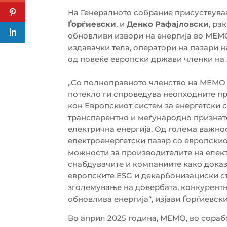
На Генералното собрание присуствува
Ѓорѓиевски
, и
Денко Рафајловски
, ра
обновливи извори на енергија во МЕМ
издавачки тела, оператори на пазари н
од повеќе европски држави членки на 
„Со полноправното членство на МЕМО в
потекло ги спроведува неопходните 
кон Европскиот систем за енергетски 
транспарентно и меѓународно признато
електрична енергија. Од голема важно
електроенергетски пазар со европскио
можности за производителите на елект
снабдувачите и компаниите како доказ
европските ESG и декарбонизациски ст
зголемување на довербата, конкурентн
обновлива енергија“, изјави Ѓорѓиевски
Во април 2025 година, МЕМО, во сорабо