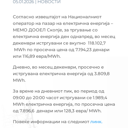
05.01.2026
|
НОВОСТИ
Согласно извештајот на Националниот
оператор на пазар на електрична енергија –
МЕМО ДООЕЛ Скопје, за тргување со
електрична енергија ден однапред, во месец
декември истргувани се вкупно 118.102,7
MWh по просечна цена од 7.194,23 денари
или 116,89 евра/MWh.
Дневно, во месец декември, просечно е
истргувана електрична енергија од 3.809,8
MWh.
За време на дневниот пик, во период од
09:00 до 20:00 часот истргувани се 1.989,4
MWh електрична енергија, по просечна цена
од 7.896,6 денари или 128,3 евра/ MWh.
Повеќе информации на следниот
линк.