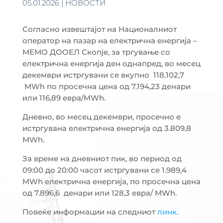
05.01.2026
|
НОВОСТИ
Согласно извештајот на Националниот
оператор на пазар на електрична енергија –
МЕМО ДООЕЛ Скопје, за тргување со
електрична енергија ден однапред, во месец
декември истргувани се вкупно 118.102,7
MWh по просечна цена од 7.194,23 денари
или 116,89 евра/MWh.
Дневно, во месец декември, просечно е
истргувана електрична енергија од 3.809,8
MWh.
За време на дневниот пик, во период од
09:00 до 20:00 часот истргувани се 1.989,4
MWh електрична енергија, по просечна цена
од 7.896,6 денари или 128,3 евра/ MWh.
Повеќе информации на следниот
линк.