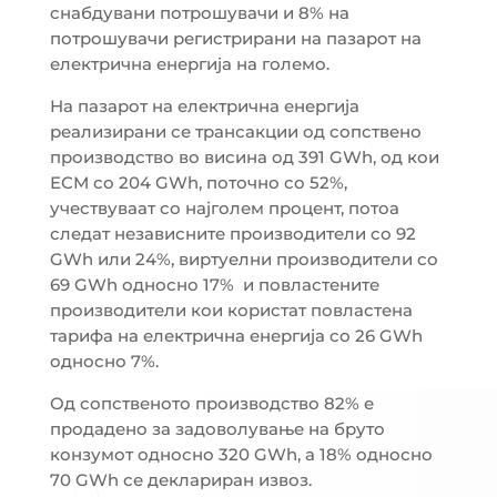
снабдувани потрошувачи и 8% на
потрошувачи регистрирани на пазарот на
електрична енергија на големо.
На пазарот на електрична енергија
реализирани се трансакции од сопствено
производство во висина од 391 GWh, од кои
ЕСМ со 204 GWh, поточно со 52%,
учествуваат со најголем процент, потоа
следат независните производители со 92
GWh или 24%, виртуелни производители со
69 GWh односно 17% и повластените
производители кои користат повластена
тарифа на електрична енергија со 26 GWh
односно 7%.
Од сопственото производство 82% е
продадено за задоволување на бруто
конзумот односно 320 GWh, а 18% односно
70 GWh се деклариран извоз.